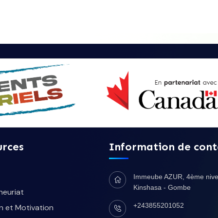
urces
Information de cont
Immeube AZUR, 4ème nive
Kinshasa - Gombe
neuriat
+243855201052
n et Motivation